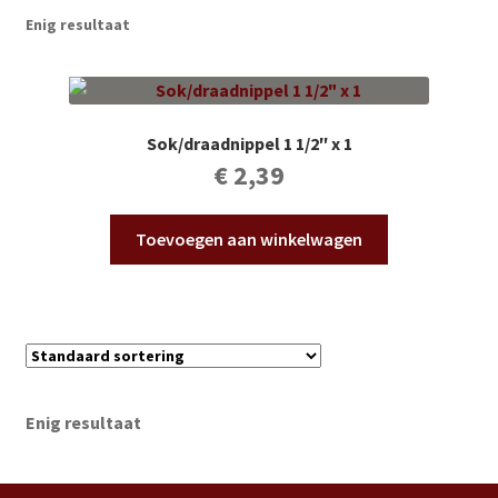
Subme
Vijverdecoratie en tuindecoratie
Enig resultaat
uitvou
Subme
Vijveronderhoud
uitvou
Subme
Tuinonderhoud
Sok/draadnippel 1 1/2″ x 1
uitvou
€
2,39
Subme
Voor vissen
uitvou
Toevoegen aan winkelwagen
Subme
Overige
uitvou
Partijhandel
Buxus
Enig resultaat
Kerst
Over ons